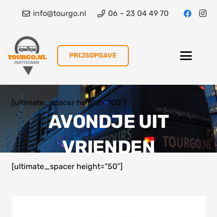
info@tourgo.nl
06 – 23 04 49 70
PRIJSOPGAVE
[ultimate_spacer height=”100″]
AVONDJE UIT
VRIENDEN
[ultimate_spacer height=”50″]