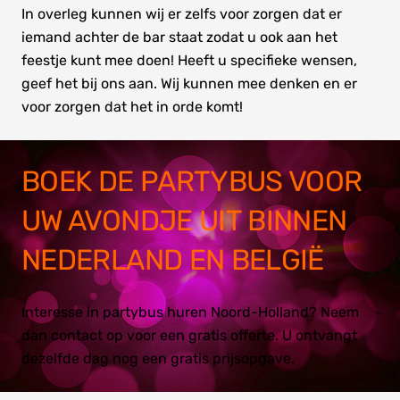
In overleg kunnen wij er zelfs voor zorgen dat er
iemand achter de bar staat zodat u ook aan het
feestje kunt mee doen! Heeft u specifieke wensen,
geef het bij ons aan. Wij kunnen mee denken en er
voor zorgen dat het in orde komt!
BOEK DE PARTYBUS VOOR
UW AVONDJE UIT BINNEN
NEDERLAND EN BELGIË
Interesse in partybus huren Noord-Holland? Neem
dan contact op voor een gratis offerte. U ontvangt
dezelfde dag nog een gratis prijsopgave.